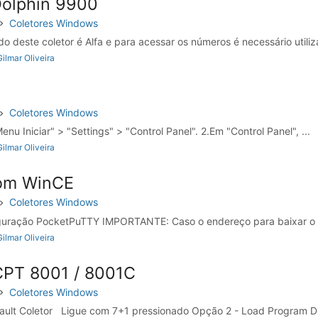
olphin 9900
Coletores Windows
 deste coletor é Alfa e para acessar os números é necessário utiliza
ilmar Oliveira
Coletores Windows
nu Iniciar" > "Settings" > "Control Panel". 2.Em "Control Panel", ...
ilmar Oliveira
com WinCE
Coletores Windows
figuração PocketPuTTY IMPORTANTE: Caso o endereço para baixar o
ilmar Oliveira
CPT 8001 / 8001C
Coletores Windows
fault Coletor Ligue com 7+1 pressionado Opção 2 - Load Program Def