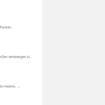
Pocket...
n wintaskgen.zi...
do mesmo. ...