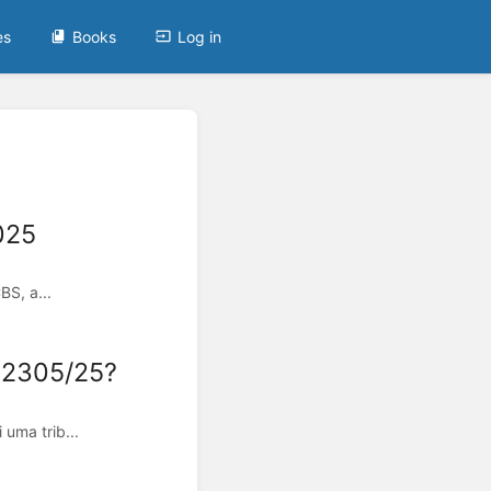
es
Books
Log in
025
BS, a...
 2305/25?
uma trib...