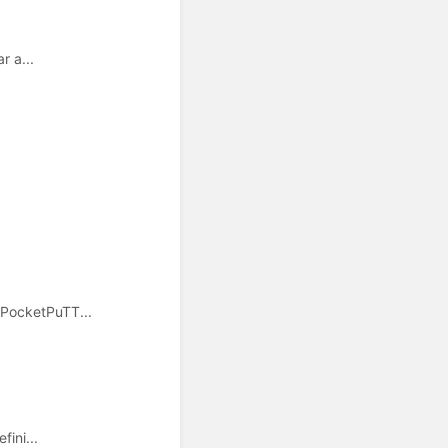
r a...
 PocketPuTT...
ini...