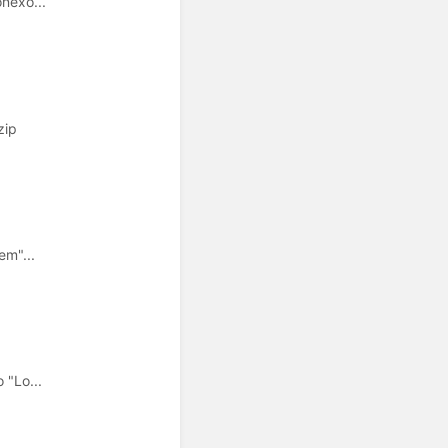
onexõ...
zip
em"...
 "Lo...