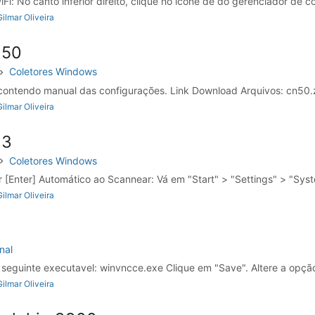
i: No canto inferior direito, clique no ícone de do gerenciador de c
ilmar Oliveira
N50
Coletores Windows
contendo manual das configurações. Link Download Arquivos: cn50.
ilmar Oliveira
N3
Coletores Windows
r [Enter] Automático ao Scannear: Vá em "Start" > "Settings" > "Syst
ilmar Oliveira
nal
o seguinte executavel: winvncce.exe Clique em "Save". Altere a opção
ilmar Oliveira