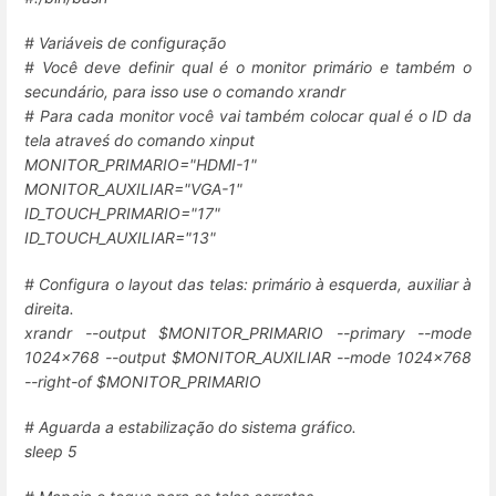
# Variáveis de configuração
# Você deve definir qual é o monitor primário e também o
secundário, para isso use o comando xrandr
# Para cada monitor você vai também colocar qual é o ID da
tela atraveś do comando xinput
MONITOR_PRIMARIO="HDMI-1"
MONITOR_AUXILIAR="VGA-1"
ID_TOUCH_PRIMARIO="17"
ID_TOUCH_AUXILIAR="13"
# Configura o layout das telas: primário à esquerda, auxiliar à
direita.
xrandr --output $MONITOR_PRIMARIO --primary --mode
1024x768 --output $MONITOR_AUXILIAR --mode 1024x768
--right-of $MONITOR_PRIMARIO
# Aguarda a estabilização do sistema gráfico.
sleep 5