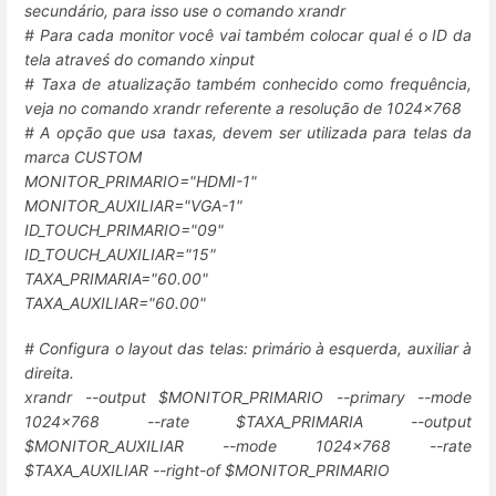
secundário, para isso use o comando xrandr
# Para cada monitor você vai também colocar qual é o ID da
tela atraveś do comando xinput
# Taxa de atualização também conhecido como frequência,
veja no comando xrandr referente a resolução de 1024x768
# A opção que usa taxas, devem ser utilizada para telas da
marca CUSTOM
MONITOR_PRIMARIO="HDMI-1"
MONITOR_AUXILIAR="VGA-1"
ID_TOUCH_PRIMARIO="09"
ID_TOUCH_AUXILIAR="15"
TAXA_PRIMARIA="60.00"
TAXA_AUXILIAR="60.00"
# Configura o layout das telas: primário à esquerda, auxiliar à
direita.
xrandr --output $MONITOR_PRIMARIO --primary --mode
1024x768 --rate $TAXA_PRIMARIA --output
$MONITOR_AUXILIAR --mode 1024x768 --rate
$TAXA_AUXILIAR --right-of $MONITOR_PRIMARIO