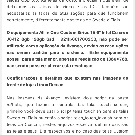
definirmos as saídas de vídeo e os ID's, também são
necessárias as taxas de atualizações para que funcionem
corretamente, diferentemente das telas de Sweda e Elgin.
O equipamento All In One Custom Sirius 15.6" Intel Celeron
J6412 8gb 128gb Ssd - 921lb661700233, não pode ser
utilizado com a aplicação da Avanço, devido as resoluções
não serem padrão para o sistema. Este equipamento
possui para a tela menor, apenas a resolução de 1366x768,
não sendo possível alterar esta resolução.
Configurações e detalhes que existem nas imagens do
frente de lojas Linux Debian:
Nas imagens da Avanço, existem dois script na pasta
/u/bats, que fazem o controle das telas touch screen,
primeiro você deve usar o script telas_touch.sh para as telas
Sweda ou Elgin ou então o script telas_touch_taxa.sh para as
telas da Custom, nestes arquivos você vai definir quais são
as telas e seus ID's respectivos e no caso das telas Custom