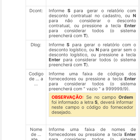
Dcont:
Informe
S
para gerar o relatório com
desconto contratual no cadastro, ou
N
para não considerar o desconto
contratual, ou pressione a tecla
Enter
para considerar todos (o sistema
preencherá com
T
).
Dlog:
Informe
S
para gerar o relatório com o
desconto logístico, ou
N
para gerar sem o
desconto logístico, ou pressione a tecla
Enter
para considerar todos (o sistema
preencherá com
T
).
Codigo
Informe uma faixa de códigos dos
de ... a
fornecedores ou pressione a tecla
Enter
...
para considerar todos (o sistema
preencherá com " vazio " a 999999/9).
OBSERVAÇÃO:
Se no campo
Ordem
foi informado a letra
S
, deverá informar
neste campo o código do fornecedor
desejado.
Nome
Informe uma faixa de nomes de
de ...
fornecedores ou pressione a tecla
Enter
ate...
para considerar todos (o sistema