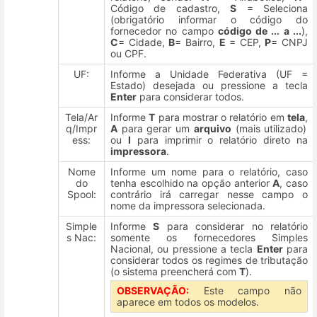
Código de cadastro,
S
= Seleciona
(obrigatório informar o código do
fornecedor no campo
código de ... a ...
),
C
= Cidade,
B
= Bairro,
E
= CEP,
P
= CNPJ
ou CPF.
UF:
Informe a Unidade Federativa (UF =
Estado) desejada ou pressione a tecla
Enter
para considerar todos.
Tela/Ar
Informe
T
para mostrar o relatório em
tela
,
q/Impr
A
para gerar um
arquivo
(mais utilizado)
ess:
ou
I
para imprimir o relatório direto na
impressora
.
Nome
Informe um nome para o relatório, caso
do
tenha escolhido na opção anterior
A
, caso
Spool:
contrário irá carregar nesse campo o
nome da impressora selecionada.
Simple
Informe
S
para considerar no relatório
s Nac:
somente os fornecedores Simples
Nacional, ou pressione a tecla
Enter
para
considerar todos os regimes de tributação
(o sistema preencherá com
T
).
OBSERVAÇÃO:
Este campo não
aparece em todos os modelos.