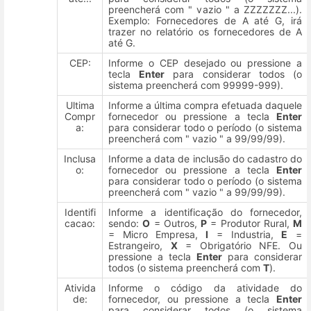
preencherá com " vazio " a ZZZZZZZ...).
Exemplo: Fornecedores de A até G, irá
trazer no relatório os fornecedores de A
até G.
CEP:
Informe o CEP desejado ou pressione a
tecla
Enter
para considerar todos (o
sistema preencherá com 99999-999).
Ultima
Informe a última compra efetuada daquele
Compr
fornecedor ou pressione a tecla
Enter
a:
para considerar todo o período (o sistema
preencherá com " vazio " a 99/99/99).
Inclusa
Informe a data de inclusão do cadastro do
o:
fornecedor ou pressione a tecla
Enter
para considerar todo o período (o sistema
preencherá com " vazio " a 99/99/99).
Identifi
Informe a identificação do fornecedor,
cacao:
sendo:
O
= Outros,
P
= Produtor Rural,
M
= Micro Empresa,
I
= Industria,
E
=
Estrangeiro,
X
= Obrigatório NFE. Ou
pressione a tecla
Enter
para considerar
todos (o sistema preencherá com
T
).
Ativida
Informe o código da atividade do
de:
fornecedor, ou pressione a tecla
Enter
para considerar todos (o sistema